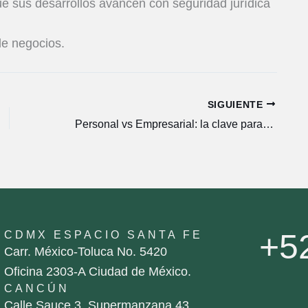
e sus desarrollos avancen con seguridad jurídica
de negocios.
SIGUIENTE
Personal vs Empresarial: la clave para la formación de patrimonios familiares
+5
CDMX ESPACIO SANTA FE
Carr. México-Toluca No. 5420
Oficina 2303-A Ciudad de México.
CANCÚN
Calle Sauce 3, Supermanzana 43,