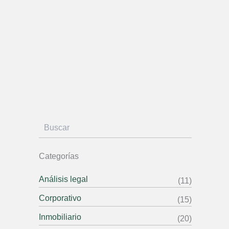
B
u
s
c
a
r
Categorías
Análisis legal
(11)
Corporativo
(15)
Inmobiliario
(20)