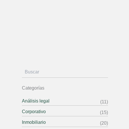
B
u
s
c
a
r
Categorías
Análisis legal
(11)
Corporativo
(15)
Inmobiliario
(20)