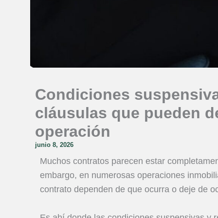
Condiciones suspensivas
cláusulas que pueden de
operación
junio 8, 2026
Muchos contratos parecen estar completament
embargo, en numerosas operaciones inmobiliari
contrato dependen de que ocurra o deje de oc
Es ahí donde las condiciones suspensivas y r