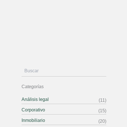
B
u
s
c
a
r
Categorías
Análisis legal
(11)
Corporativo
(15)
Inmobiliario
(20)